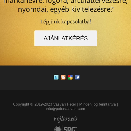
márkanévre, logóra, arculattervezésre,
nyomdai, egyéb kivitelezésre?
Lépjünk kapcsolatba!
AJÁNLATKÉRÉS
Copyright © 2019-2023 Vasvári Péter | Minden jog fenntartva |
info@petervasvari.com
Fejlesztés