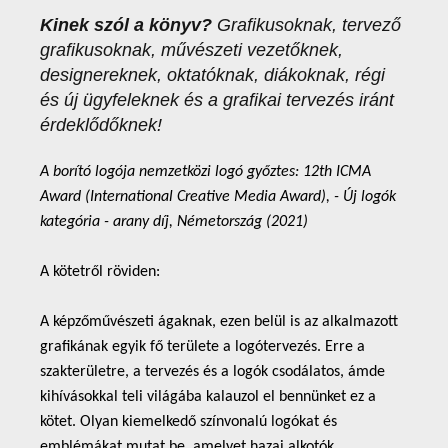
Kinek szól a könyv?
Grafikusoknak, tervező
grafikusoknak, művészeti vezetőknek,
designereknek, oktatóknak, diákoknak, régi
és új ügyfeleknek és a grafikai tervezés iránt
érdeklődőknek!
A borító logója nemzetközi logó győztes: 12th ICMA
Award (International Creative Media Award), - Új logók
kategória - arany díj, Németország (2021)
A kötetről röviden:
A képzőművészeti ágaknak, ezen belül is az alkalmazott
grafikának egyik fő területe a logótervezés. Erre a
szakterületre, a tervezés és a logók csodálatos, ámde
kihívásokkal teli világába kalauzol el bennünket ez a
kötet. Olyan kiemelkedő színvonalú logókat és
emblémákat mutat be, amelyet hazai alkotók