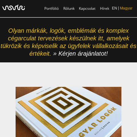
Portfólió
Rólunk
Kapcsolat
Hírek
EN
Magyar
Olyan márkák, logók, emblémák és komplex
cégarculat tervezések készülnek itt, amelyek
tükrözik és képviselik az ügyfelek vállalkozásait és
értékeit.
»
Kérjen árajánlatot!