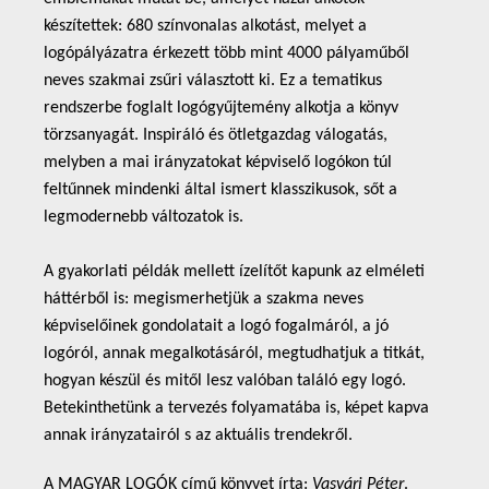
készítettek: 680 színvonalas alkotást, melyet a
logópályázatra érkezett több mint 4000 pályaműből
neves szakmai zsűri választott ki. Ez a tematikus
rendszerbe foglalt logógyűjtemény alkotja a könyv
törzsanyagát. Inspiráló és ötletgazdag válogatás,
melyben a mai irányzatokat képviselő logókon túl
feltűnnek mindenki által ismert klasszikusok, sőt a
legmodernebb változatok is.
A gyakorlati példák mellett ízelítőt kapunk az elméleti
háttérből is: megismerhetjük a szakma neves
képviselőinek gondolatait a logó fogalmáról, a jó
logóról, annak megalkotásáról, megtudhatjuk a titkát,
hogyan készül és mitől lesz valóban találó egy logó.
Betekinthetünk a tervezés folyamatába is, képet kapva
annak irányzatairól s az aktuális trendekről.
A MAGYAR LOGÓK című könyvet írta:
Vasvári Péter
.